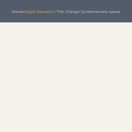
Home
Insight Sessions
The Change System
movely.space